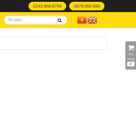
0243.968.6769
0978 993 999
Giỏ
hàng
0