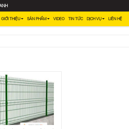
 ANH
GIỚI THIỆU
SẢN PHẨM
VIDEO
TIN TỨC
DỊCH VỤ
LIÊN HỆ