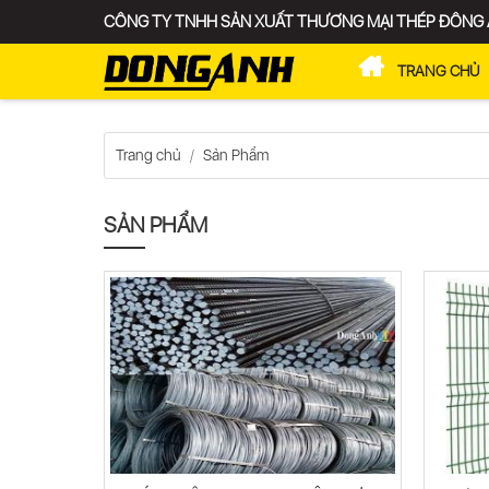
CÔNG TY TNHH SẢN XUẤT THƯƠNG MẠI THÉP ĐÔNG
TRANG CHỦ
XE LƯỚI
Trang chủ
Sản Phẩm
SẢN PHẨM