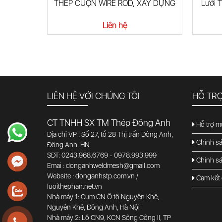
THÉP CUỘN WIRE ROD, XÂY DỰNG
Lưới 
Liên hệ
LIÊN HỆ VỚI CHÚNG TÔI
HỖ TR
CT TNHH SX TM Thép Đông Anh
Hỗ trợ m
Địa chỉ VP : Số 27, tổ 28 Thị trấn Đông Anh,
Chính sá
Đông Anh, HN
SĐT: 0243.968.6769 - 0978.993.999
Chính s
Emai : donganhweldmesh@gmail.com
Website : donganhstp.com.vn /
Cam kết 
luoithephan.net.vn
Nhà máy 1: Cụm CN Ô tô Nguyên Khê,
Nguyên Khê, Đông Anh, Hà Nội
Nhà máy 2: Lô CN9, KCN Sông Công II, TP