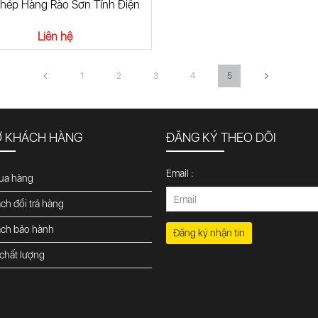
Thép Hàng Rào Sơn Tĩnh Điện
Liên hệ
1
2
3
4
5
Ợ KHÁCH HÀNG
ĐĂNG KÝ THEO DÕI
Email :
ua hàng
ch đổi trả hàng
ách bảo hành
Đăng ký nhận tin
chất lượng