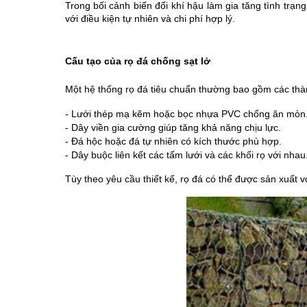
Trong bối cảnh biến đổi khí hậu làm gia tăng tình trạng
với điều kiện tự nhiên và chi phí hợp lý.
Cấu tạo của rọ đá chống sạt lở
Một hệ thống rọ đá tiêu chuẩn thường bao gồm các thà
- Lưới thép mạ kẽm hoặc bọc nhựa PVC chống ăn mòn
- Dây viền gia cường giúp tăng khả năng chịu lực.
- Đá hộc hoặc đá tự nhiên có kích thước phù hợp.
- Dây buộc liên kết các tấm lưới và các khối rọ với nhau
Tùy theo yêu cầu thiết kế, rọ đá có thể được sản xuất