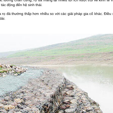
ường chắn cứng, rọ đá mang lại nhiều lợi ích vượt trội về kinh tế và 
 tác động đến hệ sinh thái.
rọ đá thường thấp hơn nhiều so với các giải pháp gia cố khác. Điều n
dài.