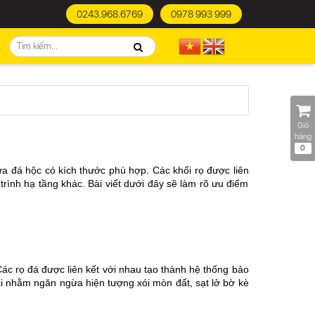
0243.968.6769
0978 993 999
Giỏ
hàng
0
a đá hộc có kích thước phù hợp. Các khối rọ được liên 
ình hạ tầng khác. Bài viết dưới đây sẽ làm rõ ưu điểm 
ác rọ đá được liên kết với nhau tạo thành hệ thống bảo 
ãi nhằm ngăn ngừa hiện tượng xói mòn đất, sạt lở bờ kè 