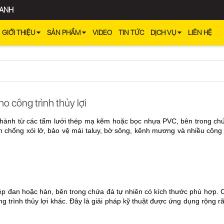
 ANH
GIỚI THIỆU
SẢN PHẨM
VIDEO
TIN TỨC
DỊCH VỤ
LIÊN HỆ
o công trình thủy lợi
 thành từ các tấm lưới thép mạ kẽm hoặc bọc nhựa PVC, bên trong chứ
 chống xói lở, bảo vệ mái taluy, bờ sông, kênh mương và nhiều công tr
hép đan hoặc hàn, bên trong chứa đá tự nhiên có kích thước phù hợp. C
 trình thủy lợi khác. Đây là giải pháp kỹ thuật được ứng dụng rộng r