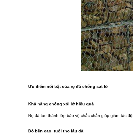
Ưu điểm nổi bật của rọ đá chống sạt lở
Khả năng chống xói lở hiệu quả
Rọ đá tạo thành lớp bảo vệ chắc chắn giúp giảm tác độn
Độ bền cao, tuổi thọ lâu dài