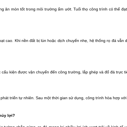
 ăn mòn tốt trong môi trường ẩm ướt. Tuổi thọ công trình có thể đạt 
hoạt cao. Khi nền đất bị lún hoặc dịch chuyển nhẹ, hệ thống rọ đá vẫn 
 cấu kiện được vận chuyển đến công trường, lắp ghép và đổ đá trực tiếp
 phát triển tự nhiên. Sau một thời gian sử dụng, công trình hòa hợp vớ
hủy lợi?