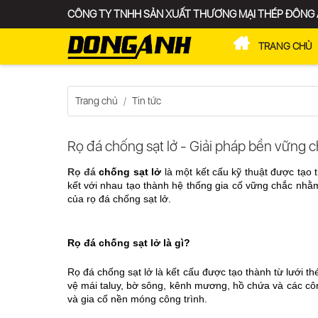
CÔNG TY TNHH SẢN XUẤT THƯƠNG MẠI THÉP ĐÔNG
TRANG CHỦ
XE LƯỚI
Trang chủ
Tin tức
Rọ đá chống sạt lở - Giải pháp bền vững ch
Rọ đá
 chống sạt lở
 là một kết cấu kỹ thuật được tạo
kết với nhau tạo thành hệ thống gia cố vững chắc nhằm
của rọ đá chống sạt lở.
Rọ đá chống sạt lở là gì?
Rọ đá chống sạt lở là kết cấu được tạo thành từ lưới t
vệ mái taluy, bờ sông, kênh mương, hồ chứa và các công
và gia cố nền móng công trình.