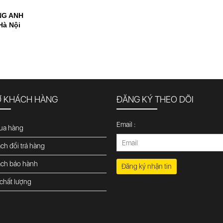
NG ANH
Hà Nội
Ợ KHÁCH HÀNG
ĐĂNG KÝ THEO DÕI
Email :
ua hàng
ch đổi trả hàng
ách bảo hành
Đăng ký nhận tin
chất lượng