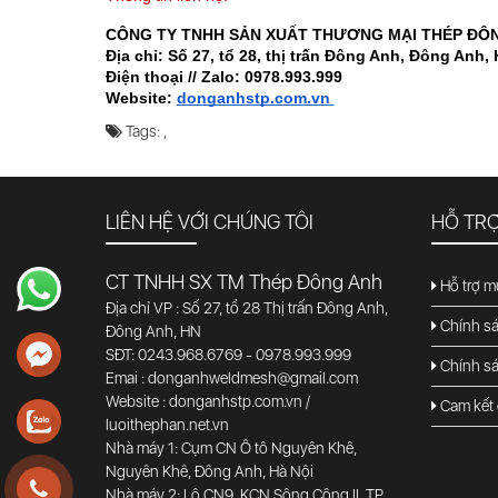
CÔNG TY TNHH SẢN XUẤT THƯƠNG MẠI THÉP ĐÔ
Địa chỉ: Số 27, tổ 28, thị trấn Đông Anh, Đông Anh, 
Điện thoại // Zalo: 0978.993.999   
Website: 
donganhstp.com.vn 
Tags:
,
LIÊN HỆ VỚI CHÚNG TÔI
HỖ TR
CT TNHH SX TM Thép Đông Anh
Hỗ trợ m
Địa chỉ VP : Số 27, tổ 28 Thị trấn Đông Anh,
Chính sá
Đông Anh, HN
SĐT: 0243.968.6769 - 0978.993.999
Chính s
Emai : donganhweldmesh@gmail.com
Website : donganhstp.com.vn /
Cam kết 
luoithephan.net.vn
Nhà máy 1: Cụm CN Ô tô Nguyên Khê,
Nguyên Khê, Đông Anh, Hà Nội
Nhà máy 2: Lô CN9, KCN Sông Công II, TP