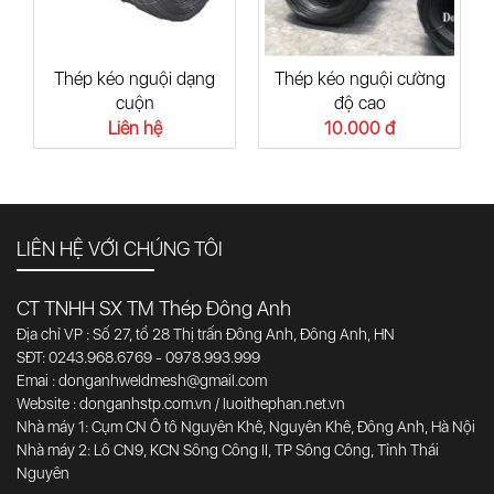
Thép kéo nguội dạng
Thép kéo nguội cường
cuộn
độ cao
Liên hệ
10.000 đ
LIÊN HỆ VỚI CHÚNG TÔI
CT TNHH SX TM Thép Đông Anh
Địa chỉ VP : Số 27, tổ 28 Thị trấn Đông Anh, Đông Anh, HN
SĐT: 0243.968.6769 - 0978.993.999
Emai : donganhweldmesh@gmail.com
Website : donganhstp.com.vn / luoithephan.net.vn
Nhà máy 1: Cụm CN Ô tô Nguyên Khê, Nguyên Khê, Đông Anh, Hà Nội
Nhà máy 2: Lô CN9, KCN Sông Công II, TP Sông Công, Tỉnh Thái
Nguyên