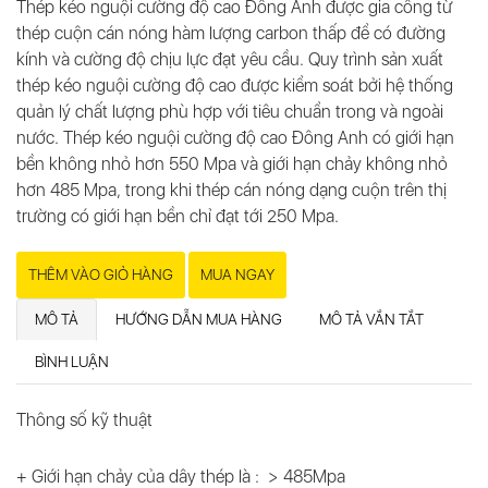
Thép kéo nguội cường độ cao Đông Anh được gia công từ
thép cuộn cán nóng hàm lượng carbon thấp để có đường
kính và cường độ chịu lực đạt yêu cầu. Quy trình sản xuất
thép kéo nguội cường độ cao được kiểm soát bởi hệ thống
quản lý chất lượng phù hợp với tiêu chuẩn trong và ngoài
nước. Thép kéo nguội cường độ cao Đông Anh có giới hạn
bền không nhỏ hơn 550 Mpa và giới hạn chảy không nhỏ
hơn 485 Mpa, trong khi thép cán nóng dạng cuộn trên thị
trường có giới hạn bền chỉ đạt tới 250 Mpa.
THÊM VÀO GIỎ HÀNG
MUA NGAY
MÔ TẢ
HƯỚNG DẪN MUA HÀNG
MÔ TẢ VẮN TẮT
BÌNH LUẬN
Thông số kỹ thuật
+ Giới hạn chảy của dây thép là : > 485Mpa