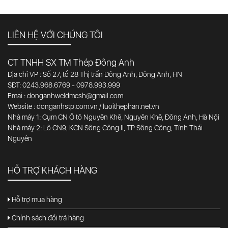
LIÊN HỆ VỚI CHÚNG TÔI
CT TNHH SX TM Thép Đông Anh
Địa chỉ VP : Số 27, tổ 28 Thị trấn Đông Anh, Đông Anh, HN
SĐT: 0243.968.6769 - 0978.993.999
Emai : donganhweldmesh@gmail.com
Website : donganhstp.com.vn / luoithephan.net.vn
Nhà máy 1: Cụm CN Ô tô Nguyên Khê, Nguyên Khê, Đông Anh, Hà Nội
Nhà máy 2: Lô CN9, KCN Sông Công II, TP Sông Công, Tỉnh Thái
Nguyên
HỖ TRỢ KHÁCH HÀNG
Hỗ trợ mua hàng
Chính sách đổi trả hàng