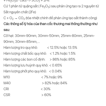
+ Fe
O
(t
cao) -> 3CO
+ 2Fe.
2
3
2
Cứ 1 phân tử quặng sắt ( Fe
O
) sau phản ứng tạo ra 2 nguyên tử
2
3
Sắt nguyên chất (2Fe)
С + О
→ СО
(tỏa nhiệt chính để phản ứng tạo sắt thành công)
2
2
Các thông số lý hóa của than cốc thương mai thông thường như
sau:
Cỡ hạt: 30mm-90mm, 30mm-50mm, 25mm-80mm, 25mm-
90mm, 30mm-85mm,…
Hàm lượng tro quy khô: < 12.5% hoặc 13.5%
Hàm lượng chất bốc quy khô: < 1.2% hoặc 1.5%
Hàm lượng các bon cố định: > 86% hoặc 85%
Hàm lượng lưu huỳnh quy khô: < 0.65%
Hàm lượng phốt pho quy khô: < 0.04%
M10 < 7% hoặc 9%
M40 > 82% hoặc 84%
CRI < 30%
CSR > 60%