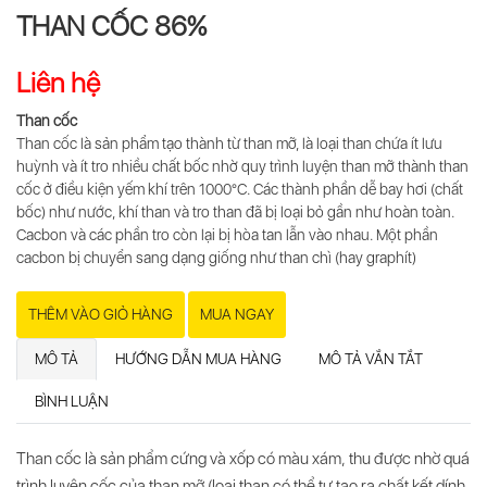
THAN CỐC 86%
Liên hệ
Than cốc
Than cốc
là sản phẩm tạo thành từ than mỡ, là loại than chứa ít lưu
huỳnh và ít tro nhiều chất bốc nhờ quy trình luyện than mỡ thành
than
cốc
ở điều kiện yếm khí trên 1000°С. Các thành phần dễ bay hơi (chất
bốc) như nước, khí than và tro than đã bị loại bỏ gần như hoàn toàn.
Cacbon và các phần tro còn lại bị hòa tan lẫn vào nhau. Một phần
cacbon bị chuyển sang dạng giống như than chì (hay graphít)
THÊM VÀO GIỎ HÀNG
MUA NGAY
MÔ TẢ
HƯỚNG DẪN MUA HÀNG
MÔ TẢ VẮN TẮT
BÌNH LUẬN
Than cốc
là sản phẩm cứng và xốp có màu xám, thu được nhờ quá
trình luyện cốc của than mỡ (loại than có thể tự tạo ra chất kết dính