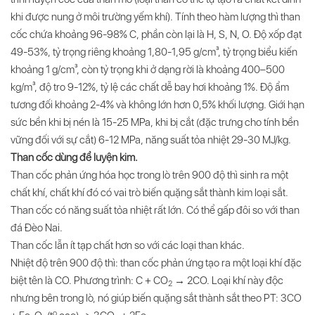
khi được nung ở môi trường yếm khí). Tính theo hàm lượng thì than
cốc chứa khoảng 96-98% С, phần còn lại là Н, S, N, O. Độ xốp đạt
49-53%, tỷ trọng riêng khoảng 1,80-1,95 g/cm³, tỷ trọng biểu kiến
khoảng 1 g/cm³, còn tỷ trọng khi ở dạng rời là khoảng 400–500
kg/m³, độ tro 9-12%, tỷ lệ các chất dễ bay hơi khoảng 1%. Độ ẩm
tương đối khoảng 2-4% và không lớn hơn 0,5% khối lượng. Giới hạn
sức bền khi bị nén là 15-25 MPa, khi bị cắt (đặc trưng cho tính bền
vững đối với sự cắt) 6-12 MPa, năng suất tỏa nhiệt 29-30 MJ/kg.
Than cốc dùng để luyện kim.
Than cốc phản ứng hóa học trong lò trên 900 độ thì sinh ra một
chất khí, chất khí đó có vai trò biến quặng sắt thành kim loại sắt.
Than cốc có năng suất tỏa nhiệt rất lớn. Có thể gấp đôi so với than
đá Đèo Nai.
Than cốc lẫn ít tạp chất hơn so với các loại than khác.
Nhiệt độ trên 900 độ thì: than cốc phản ứng tạo ra một loại khí đặc
biệt tên là CO. Phương trình: С + СО
→ 2СО. Loại khí này độc
2
nhưng bên trong lò, nó giúp biến quặng sắt thành sắt theo PT: 3CO
o