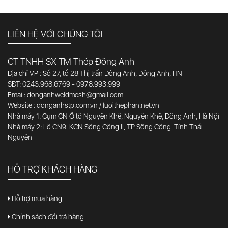
LIÊN HỆ VỚI CHÚNG TÔI
CT TNHH SX TM Thép Đông Anh
Địa chỉ VP : Số 27, tổ 28 Thị trấn Đông Anh, Đông Anh, HN
SĐT: 0243.968.6769 - 0978.993.999
Emai : donganhweldmesh@gmail.com
Website : donganhstp.com.vn / luoithephan.net.vn
Nhà máy 1: Cụm CN Ô tô Nguyên Khê, Nguyên Khê, Đông Anh, Hà Nội
Nhà máy 2: Lô CN9, KCN Sông Công II, TP Sông Công, Tỉnh Thái
Nguyên
HỖ TRỢ KHÁCH HÀNG
Hỗ trợ mua hàng
Chính sách đổi trả hàng