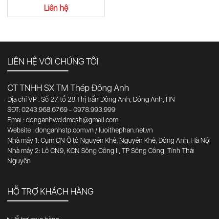
Liên hệ
LIÊN HỆ VỚI CHÚNG TÔI
CT TNHH SX TM Thép Đông Anh
Địa chỉ VP : Số 27, tổ 28 Thị trấn Đông Anh, Đông Anh, HN
SĐT: 0243.968.6769 - 0978.993.999
Emai : donganhweldmesh@gmail.com
Website : donganhstp.com.vn / luoithephan.net.vn
Nhà máy 1: Cụm CN Ô tô Nguyên Khê, Nguyên Khê, Đông Anh, Hà Nội
Nhà máy 2: Lô CN9, KCN Sông Công II, TP Sông Công, Tỉnh Thái
Nguyên
HỖ TRỢ KHÁCH HÀNG