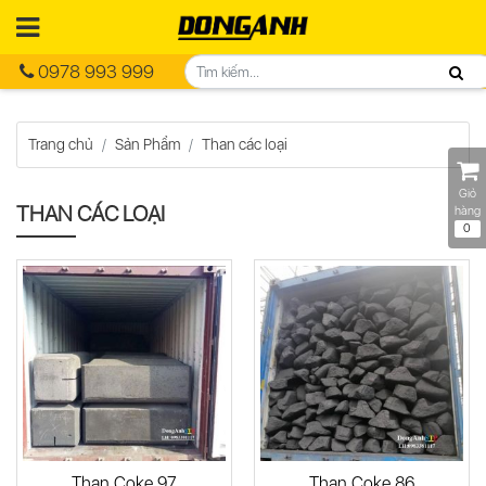
0978 993 999
Trang chủ
Sản Phẩm
Than các loại
Giỏ
THAN CÁC LOẠI
hàng
0
Than Coke 97
Than Coke 86