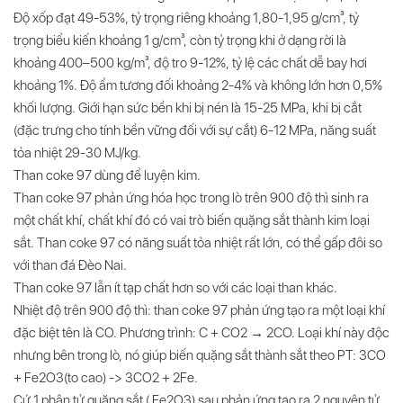
Độ xốp đạt 49-53%, tỷ trọng riêng khoảng 1,80-1,95 g/cm³, tỷ
trọng biểu kiến khoảng 1 g/cm³, còn tỷ trọng khi ở dạng rời là
khoảng 400–500 kg/m³, độ tro 9-12%, tỷ lệ các chất dễ bay hơi
khoảng 1%. Độ ẩm tương đối khoảng 2-4% và không lớn hơn 0,5%
khối lượng. Giới hạn sức bền khi bị nén là 15-25 MPa, khi bị cắt
(đặc trưng cho tính bền vững đối với sự cắt) 6-12 MPa, năng suất
tỏa nhiệt 29-30 MJ/kg.
Than coke 97 dùng để luyện kim.
Than coke 97 phản ứng hóa học trong lò trên 900 độ thì sinh ra
một chất khí, chất khí đó có vai trò biến quặng sắt thành kim loại
sắt. Than coke 97 có năng suất tỏa nhiệt rất lớn, có thể gấp đôi so
với than đá Đèo Nai.
Than coke 97 lẫn ít tạp chất hơn so với các loại than khác.
Nhiệt độ trên 900 độ thì: than coke 97 phản ứng tạo ra một loại khí
đặc biệt tên là CO. Phương trình: С + СО2 → 2СО. Loại khí này độc
nhưng bên trong lò, nó giúp biến quặng sắt thành sắt theo PT: 3CO
+ Fe2O3(to cao) -> 3CO2 + 2Fe.
Cứ 1 phân tử quặng sắt ( Fe2O3) sau phản ứng tạo ra 2 nguyên tử