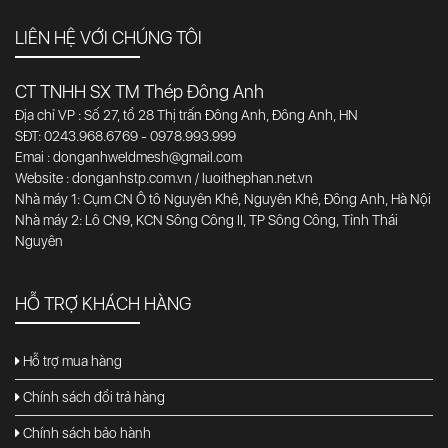
LIÊN HỆ VỚI CHÚNG TÔI
CT TNHH SX TM Thép Đông Anh
Địa chỉ VP : Số 27, tổ 28 Thị trấn Đông Anh, Đông Anh, HN
SĐT: 0243.968.6769 - 0978.993.999
Emai : donganhweldmesh@gmail.com
Website : donganhstp.com.vn / luoithephan.net.vn
Nhà máy 1: Cụm CN Ô tô Nguyên Khê, Nguyên Khê, Đông Anh, Hà Nội
Nhà máy 2: Lô CN9, KCN Sông Công II, TP Sông Công, Tỉnh Thái
Nguyên
HỖ TRỢ KHÁCH HÀNG
Hỗ trợ mua hàng
Chính sách đổi trả hàng
Chính sách bảo hành