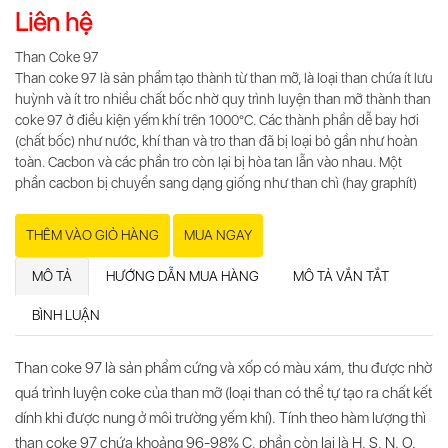
Liên hệ
Than Coke 97
Than coke 97 là sản phẩm tạo thành từ than mỡ, là loại than chứa ít lưu
huỳnh và ít tro nhiều chất bốc nhờ quy trình luyện than mỡ thành than
coke 97 ở điều kiện yếm khí trên 1000°С. Các thành phần dễ bay hơi
(chất bốc) như nước, khí than và tro than đã bị loại bỏ gần như hoàn
toàn. Cacbon và các phần tro còn lại bị hòa tan lẫn vào nhau. Một
phần cacbon bị chuyển sang dạng giống như than chì (hay graphít)
THÊM VÀO GIỎ HÀNG
MUA NGAY
MÔ TẢ
HƯỚNG DẪN MUA HÀNG
MÔ TẢ VẮN TẮT
BÌNH LUẬN
Than coke 97 là sản phẩm cứng và xốp có màu xám, thu được nhờ
quá trình luyện coke của than mỡ (loại than có thể tự tạo ra chất kết
dính khi được nung ở môi trường yếm khí). Tính theo hàm lượng thì
than coke 97 chứa khoảng 96-98% С, phần còn lại là Н, S, N, O.