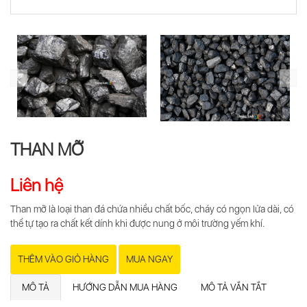
THAN MỠ
Liên hệ
Than mỡ
là loại than đá chứa nhiều chất bốc, cháy có ngọn lửa dài, có
thể tự tạo ra chất kết dính khi được nung ở môi trường yếm khí.
THÊM VÀO GIỎ HÀNG
MUA NGAY
MÔ TẢ
HƯỚNG DẪN MUA HÀNG
MÔ TẢ VẮN TẮT