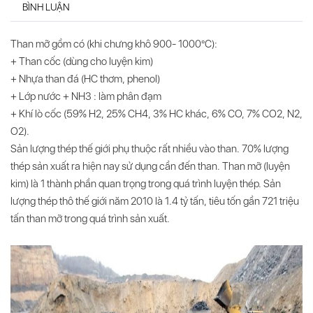
BÌNH LUẬN
Than mỡ gồm có (khi chưng khô 900- 1000°C):
+ Than cốc (dùng cho luyện kim)
+ Nhựa than đá (HC thơm, phenol)
+ Lớp nước + NH3 : làm phân đạm
+ Khí lò cốc (59% H2, 25% CH4, 3% HC khác, 6% CO, 7% CO2, N2,
O2).
Sản lượng thép thế giới phụ thuộc rất nhiều vào than. 70% lượng
thép sản xuất ra hiện nay sử dụng cần đến than.
Than mỡ
(luyện
kim) là 1 thành phần quan trọng trong quá trình luyện thép. Sản
lượng thép thô thế giới năm 2010 là 1.4 tỷ tấn, tiêu tốn gần 721 triệu
tấn than mỡ trong quá trình sản xuất.