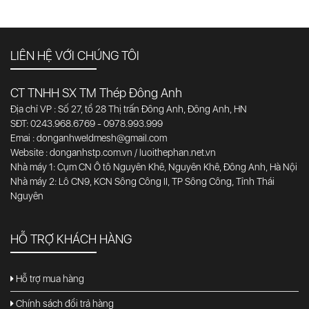
LIÊN HỆ VỚI CHÚNG TÔI
CT TNHH SX TM Thép Đông Anh
Địa chỉ VP : Số 27, tổ 28 Thị trấn Đông Anh, Đông Anh, HN
SĐT: 0243.968.6769 - 0978.993.999
Emai : donganhweldmesh@gmail.com
Website : donganhstp.com.vn / luoithephan.net.vn
Nhà máy 1: Cụm CN Ô tô Nguyên Khê, Nguyên Khê, Đông Anh, Hà Nội
Nhà máy 2: Lô CN9, KCN Sông Công II, TP Sông Công, Tỉnh Thái
Nguyên
HỖ TRỢ KHÁCH HÀNG
Hỗ trợ mua hàng
Chính sách đổi trả hàng