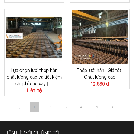
Lựa chọn lưới thép hàn
Thép lưới hàn | Giá tốt |
chất lượng cao và tiết kiệm
Chất lượng cao
chi phí cho xây [...]
12.680 đ
Liên hệ
1
2
3
4
5
LIÊN HỆ VỚI CHÚNG TÔI