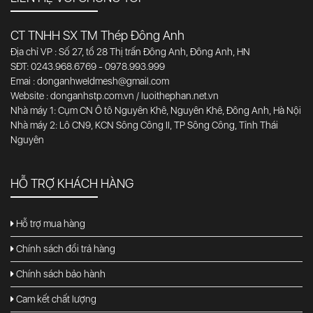
CT TNHH SX TM Thép Đông Anh
Địa chỉ VP : Số 27, tổ 28 Thị trấn Đông Anh, Đông Anh, HN
SĐT: 0243.968.6769 - 0978.993.999
Emai : donganhweldmesh@gmail.com
Website : donganhstp.com.vn / luoithephan.net.vn
Nhà máy 1: Cụm CN Ô tô Nguyên Khê, Nguyên Khê, Đông Anh, Hà Nội
Nhà máy 2: Lô CN9, KCN Sông Công II, TP Sông Công, Tỉnh Thái
Nguyên
HỖ TRỢ KHÁCH HÀNG
Hỗ trợ mua hàng
Chính sách đổi trả hàng
Chính sách bảo hành
Cam kết chất lượng