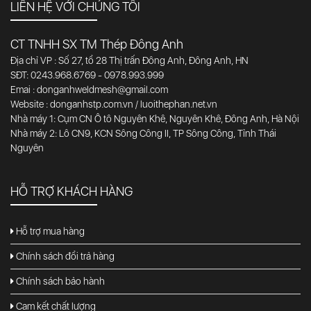
LIÊN HỆ VỚI CHÚNG TÔI
CT TNHH SX TM Thép Đông Anh
Địa chỉ VP : Số 27, tổ 28 Thị trấn Đông Anh, Đông Anh, HN
SĐT: 0243.968.6769 - 0978.993.999
Emai : donganhweldmesh@gmail.com
Website : donganhstp.com.vn / luoithephan.net.vn
Nhà máy 1: Cụm CN Ô tô Nguyên Khê, Nguyên Khê, Đông Anh, Hà Nội
Nhà máy 2: Lô CN9, KCN Sông Công II, TP Sông Công, Tỉnh Thái
Nguyên
HỖ TRỢ KHÁCH HÀNG
Hỗ trợ mua hàng
Chính sách đổi trả hàng
Chính sách bảo hành
Cam kết chất lượng