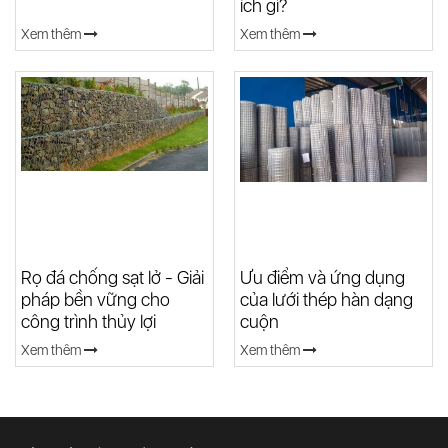
ích gì?
Xem thêm
Xem thêm
Rọ đá chống sạt lở - Giải
Ưu điểm và ứng dụng
pháp bền vững cho
của lưới thép hàn dạng
công trình thủy lợi
cuộn
Xem thêm
Xem thêm